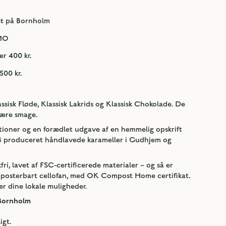
et på Bornholm
GMO
er 400 kr.
500 kr.
isk Fløde, Klassisk Lakrids og Klassisk Chokolade. De
lære smage.
tioner og en forædlet udgave af en hemmelig opskrift
004 produceret håndlavede karameller i Gudhjem og
fri, lavet af FSC-certificerede materialer – og så er
mposterbart cellofan, med OK Compost Home certifikat.
er dine lokale muligheder.
 Bornholm
igt.