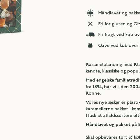
Håndlavet og pakk
Fri for gluten og 
Fri fragt ved køb ov
Gave ved køb over 
Karamelblanding med Klass
kendte, klassiske og popu
Med engelske familietradi
fra 1894, har vi siden 2
Rønne.
Vores nye æsker er plastik
karamellerne pakket i ko
Husk at affaldssortere eft
Håndlavet og pakket på
Skal opbevares tørt & køl