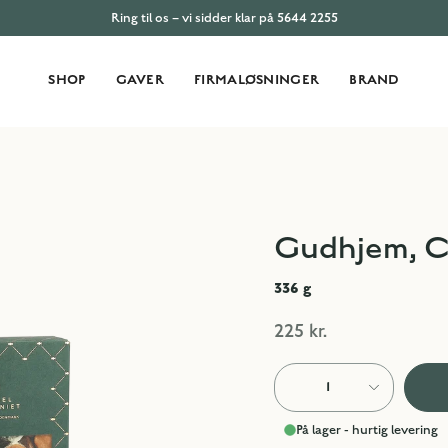
Ring til os – vi sidder klar på 5644 2255
SHOP
GAVER
FIRMALØSNINGER
BRAND
Gudhjem, Cl
336
g
225 kr.
1
På lager - hurtig levering