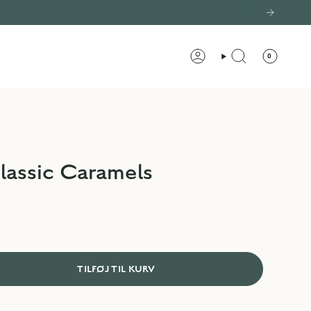
0
KONTO
SØG
assic Caramels
TILFØJ TIL KURV