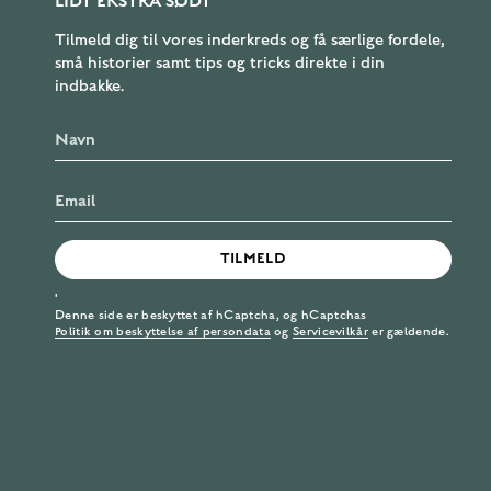
LIDT EKSTRA SØDT
Tilmeld dig til vores inderkreds og få særlige fordele,
små historier samt tips og tricks direkte i din
indbakke.
TILMELD
'
Denne side er beskyttet af hCaptcha, og hCaptchas
Politik om beskyttelse af persondata
og
Servicevilkår
er gældende.