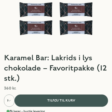
Karamel Bar: Lakrids i lys
chokolade – Favoritpakke (12
stk.)
360 kr.
1
TILFØJ TIL KURV
På lager - hurtig levering