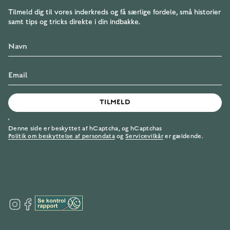
Tilmeld dig til vores inderkreds og få særlige fordele, små historier
samt tips og tricks direkte i din indbakke.
TILMELD
'
Denne side er beskyttet af hCaptcha, og hCaptchas
Politik om beskyttelse af persondata
og
Servicevilkår
er gældende.
I
F
n
a
s
c
t
e