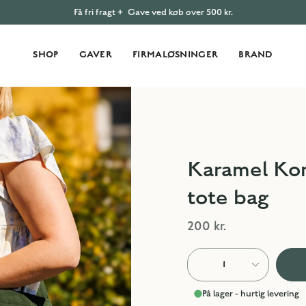
Få fri fragt +
Gave ved køb over 500 kr.
SHOP
GAVER
FIRMALØSNINGER
BRAND
Karamel Kom
tote bag
200 kr.
1
På lager - hurtig levering