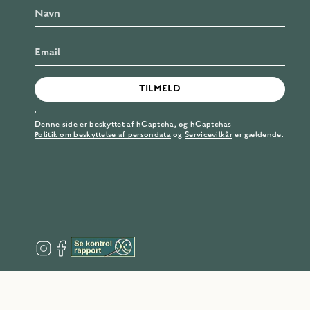
TILMELD
'
Denne side er beskyttet af hCaptcha, og hCaptchas
Politik om beskyttelse af persondata
og
Servicevilkår
er gældende.
I
F
n
a
s
c
t
e
a
b