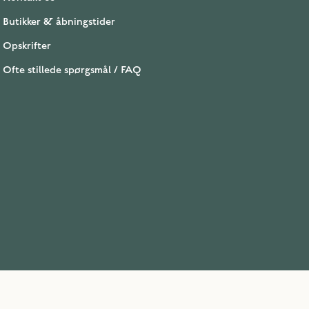
Butikker & åbningstider
Opskrifter
Ofte stillede spørgsmål / FAQ
Kundeservice
+45 56 44 22 55