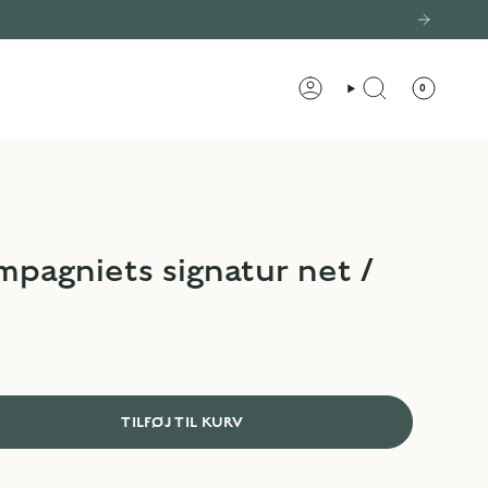
0
KONTO
SØG
pagniets signatur net /
TILFØJ TIL KURV