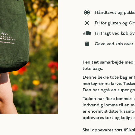
Håndlavet og pakk
Fri for gluten og 
Fri fragt ved køb ov
Gave ved køb over 
I en tæt samarbejde med 
tote bags.
Denne lækre tote bag er 
mørkegrønne farve. Tasken
Den har også en super god
Tasken har flere lommer: 
indvendig lomme til en mob
er enormt slidstærk samti
opbevares tørt og køligt 
Skal opbevares tørt & køl