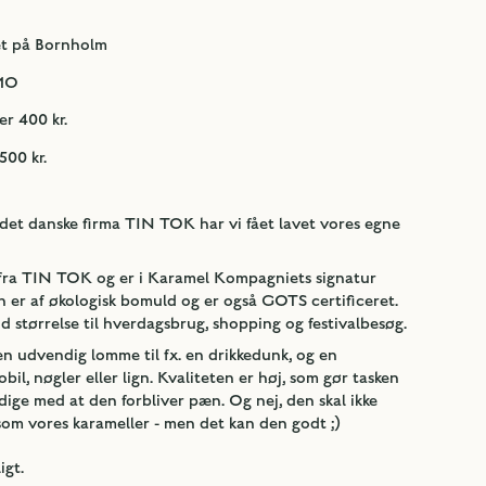
et på Bornholm
GMO
er 400 kr.
500 kr.
det danske firma TIN TOK har vi fået lavet vores egne
fra TIN TOK og er i Karamel Kompagniets signatur
 er af økologisk bomuld og er også GOTS certificeret.
 størrelse til hverdagsbrug, shopping og festivalbesøg.
en udvendig lomme til fx. en drikkedunk, og en
il, nøgler eller lign. Kvaliteten er høj, som gør tasken
dige med at den forbliver pæn. Og nej, den skal ikke
som vores karameller - men det kan den godt ;)
igt.