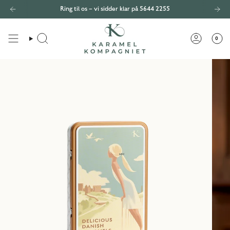
Gå
Ring til os – vi sidder klar på 5644 2255
til
indhold
0
SØG
KONTO