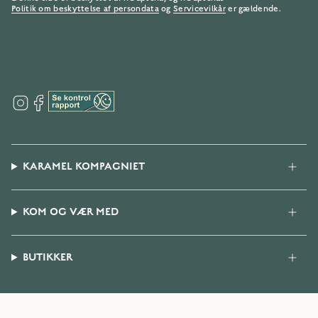
Politik om beskyttelse af persondata
og
Servicevilkår
er gældende.
I
F
n
a
s
c
t
e
a
b
g
o
KARAMEL KOMPAGNIET
r
o
a
k
m
KOM OG VÆR MED
BUTIKKER