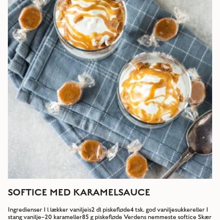
SOFTICE MED KARAMELSAUCE
Ingredienser 1 l lækker vaniljeis2 dl piskefløde4 tsk. god vaniljesukkereller 1
stang vanilje–20 karameller85 g piskefløde Verdens nemmeste softice Skær