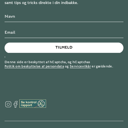
samt tips og tricks direkte i din indbakke.
TILMELD
'
Denne side er beskyttet af hCaptcha, og hCaptchas
Politik om beskyttelse af persondata
og
Servicevilkår
er gældende.
I
F
n
a
s
c
t
e
a
b