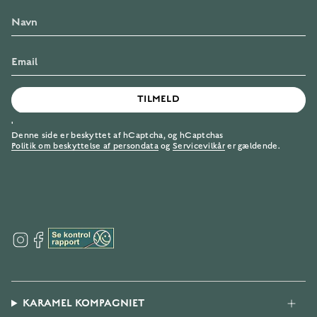
TILMELD
'
Denne side er beskyttet af hCaptcha, og hCaptchas
Politik om beskyttelse af persondata
og
Servicevilkår
er gældende.
I
F
n
a
s
c
t
e
a
b
g
o
KARAMEL KOMPAGNIET
r
o