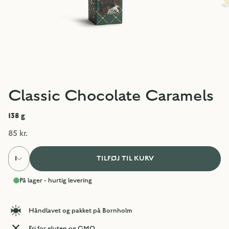
Classic Chocolate Caramels
138
g
85 kr.
1
TILFØJ TIL KURV
På lager - hurtig levering
Håndlavet og pakket på Bornholm
Fri for gluten og GMO