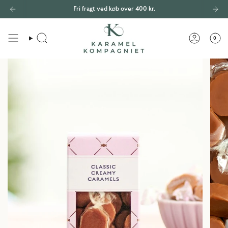
Gå
Fri fragt ved køb over 400 kr.
til
indhold
0
SEARCH
ACCOU