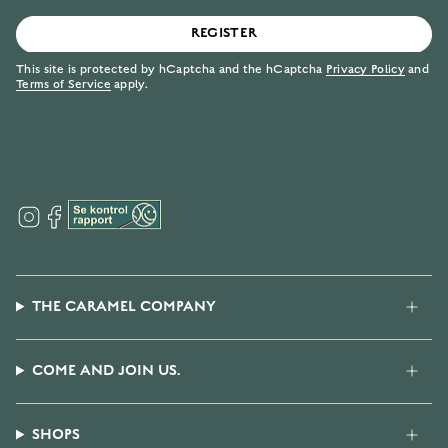
REGISTER
This site is protected by hCaptcha and the hCaptcha
Privacy Policy
and
Terms of Service
apply.
I
F
n
a
s
c
t
e
a
b
g
o
THE CARAMEL COMPANY
r
o
a
k
m
COME AND JOIN US.
SHOPS