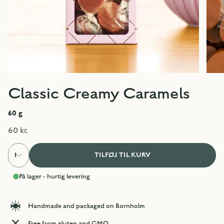
Classic Creamy Caramels
60
g
60 kr.
1
TILFØJ TIL KURV
På lager - hurtig levering
Handmade and packaged on Bornholm
Free from gluten and GMO