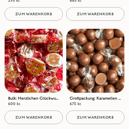
295 kr.
685 kr.
ZUM WARENKORB
ZUM WARENKORB
Bulk: Herzlichen Glückwunsch, Transparent – Klassische cremige Karamellen / Klassische Sahne
Großpackung: Karamellen mit Milchschokoladenüberzug und Meersalz / Sahne und Meersalz in heller Schokolade
600 kr.
675 kr.
ZUM WARENKORB
ZUM WARENKORB