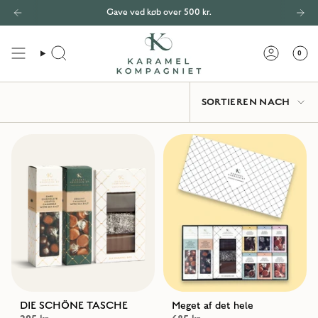
Zum
Gave ved køb over 500 kr.
Inhalt
springen
0
SUCHE
KONTO
SORTIEREN
SORTIEREN NACH
NACH
DIE SCHÖNE TASCHE
Meget af det hele