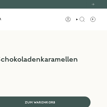
R
0
KONTO
SUCHE
Schokoladenkaramellen
ZUM WARENKORB