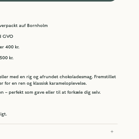
verpackt auf Bornholm
nd GVO
er 400 kr.
500 kr.
ller med en rig og afrundet chokoladesmag. Fremstillet
 for en ren og klassisk karameloplevelse.
en – perfekt som gave eller til at forkæle dig selv.
igt.