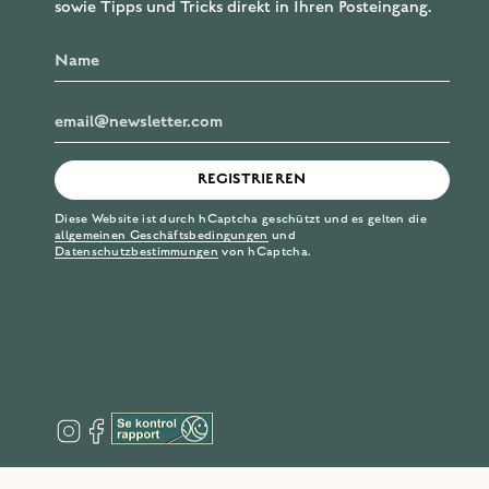
sowie Tipps und Tricks direkt in Ihren Posteingang.
REGISTRIEREN
Diese Website ist durch hCaptcha geschützt und es gelten die
allgemeinen Geschäftsbedingungen
und
Datenschutzbestimmungen
von hCaptcha.
I
F
n
a
s
c