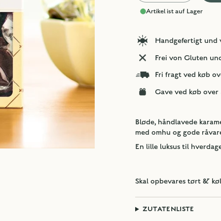
Artikel ist auf Lager
Handgefertigt und 
Frei von Gluten u
Fri fragt ved køb ov
Gave ved køb over 
Bløde, håndlavede karame
med omhu og gode råvarer
En lille luksus til hverdag
Skal opbevares tørt & køl
ZUTATENLISTE