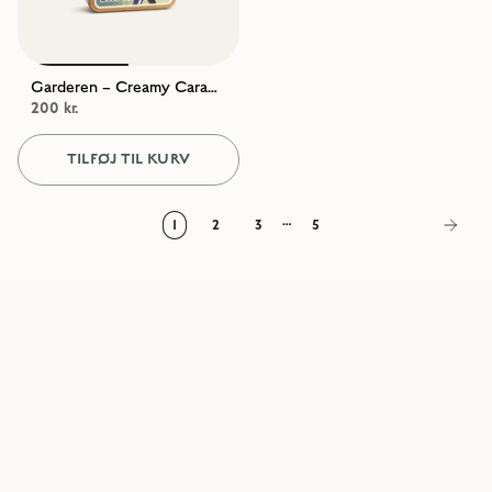
Garderen – Creamy Caramels With Sea Salt
200 kr.
TILFØJ TIL KURV
…
1
2
3
5