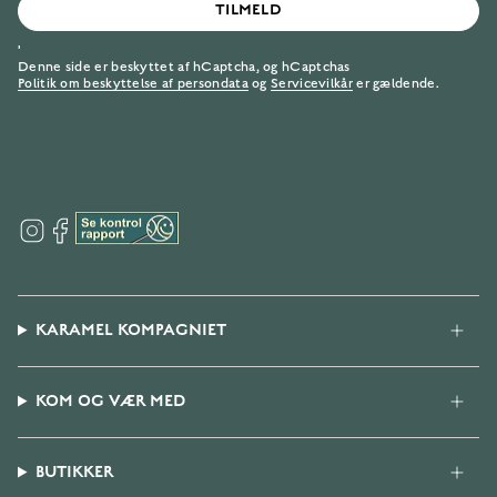
TILMELD
'
Denne side er beskyttet af hCaptcha, og hCaptchas
Politik om beskyttelse af persondata
og
Servicevilkår
er gældende.
I
F
n
a
s
c
t
e
a
b
g
o
KARAMEL KOMPAGNIET
r
o
a
k
m
KOM OG VÆR MED
BUTIKKER