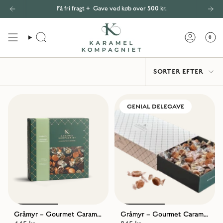
Gå
Levering 49 kr –
Få fri fragt +
Gave ved køb over 500 kr.
Fri fragt ved køb over 400 kr.
til
indhold
0
SØG
KONTO
SORTER
SORTER EFTER
EFTER
GENIAL DELEGAVE
Gråmyr – Gourmet Caramels
Gråmyr – Gourmet Caramels, 1300g